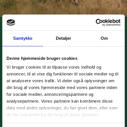
VON QUAR
Samtykke
Detaljer
Om
Dato:
20. februar 2026
Tid:
20:00
Denne hjemmeside bruger cookies
Pris:
DKK 185,-
Vi bruger cookies til at tilpasse vores indhold og
OBS: Studiebilletter er tilgængelige for folk med gyldigt
annoncer, til at vise dig funktioner til sociale medier og til
studiekort.
at analysere vores trafik. Vi deler også oplysninger om
din brug af vores hjemmeside med vores partnere inden
Selvom Von Quar indtil videre kun har udsendt to officielle
for sociale medier, annonceringspartnere og
singler i form af sangen “Forår” og ”Alt Hvad Jeg Vil”, er de
analysepartnere. Vores partnere kan kombinere disse
allerede godt på vej til at blive et af Danmarks mest omtalte
data med andre oplysninger, du har givet dem, eller som
liveorkestre. Her er nemlig tale om et band med en helt
de har indsamlet fra din brug af deres tjenester.
særlig live-energi og en klar musikalsk vision.